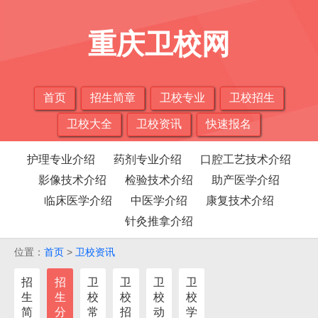
重庆卫校网
首页
招生简章
卫校专业
卫校招生
卫校大全
卫校资讯
快速报名
护理专业介绍
药剂专业介绍
口腔工艺技术介绍
影像技术介绍
检验技术介绍
助产医学介绍
临床医学介绍
中医学介绍
康复技术介绍
针灸推拿介绍
位置：
首页
>
卫校资讯
招
招
卫
卫
卫
卫
生
生
校
校
校
校
简
分
常
招
动
学