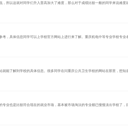
低，所以这就对同学们升入普高加大了难度，那么对于成绩比较一般的同学来说难度
参考，具体信息同学可以上学校官方网站上进行来了解。重庆机电中等专业学校专业
站就能了解到学校的具体信息。很多同学在问重庆公共卫生学校的网站在那里，想知
的专业也是比较符合现在的就业市场，基本被市场淘汰的专业都已慢慢淡出学校了，