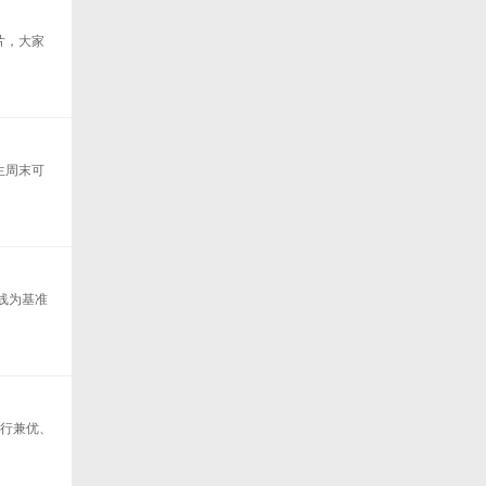
片，大家
生周末可
线为基准
品行兼优、