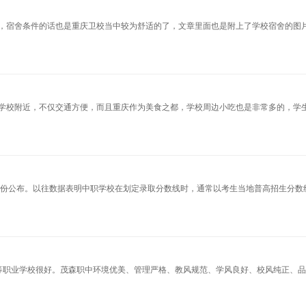
，宿舍条件的话也是重庆卫校当中较为舒适的了，文章里面也是附上了学校宿舍的图
学校附近，不仅交通方便，而且重庆作为美食之都，学校周边小吃也是非常多的，学
年6月份公布。以往数据表明中职学校在划定录取分数线时，通常以考生当地普高招生分数
等职业学校很好。茂森职中环境优美、管理严格、教风规范、学风良好、校风纯正、