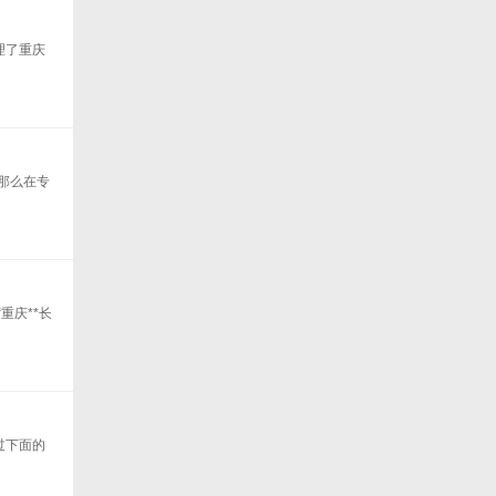
理了重庆
那么在专
重庆**长
过下面的