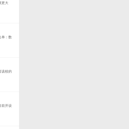
就更大
名单：数
道该校的
目前开设