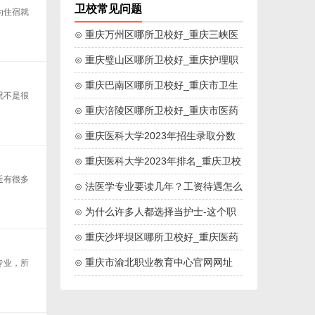
卫校常见问题
为住宿就
⊙ 重庆万州区哪所卫校好_重庆三峡医
药高等专科院校
⊙ 重庆璧山区哪所卫校好_重庆护理职
业学院
⊙ 重庆巴南区哪所卫校好_重庆市卫生
况不是很
技工学校
⊙ 重庆涪陵区哪所卫校好_重庆市医药
卫生学校
⊙ 重庆医科大学2023年招生录取分数
线
⊙ 重庆医科大学2023年排名_重庆卫校
近有很多
排名
⊙ 法医学专业要读几年？工资待遇怎么
样？
⊙ 为什么许多人都选择当护士-这个职
业好吗
⊙ 重庆沙坪坝区哪所卫校好_重庆医药
高等专科学校
⊙ 重庆市渝北职业教育中心官网网址
专业，所