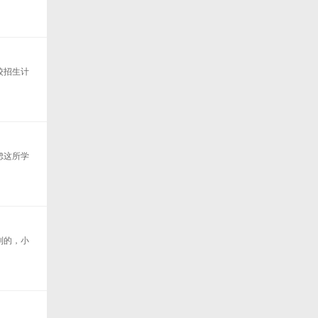
校招生计
虑这所学
到的，小