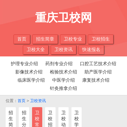
重庆卫校网
首页
招生简章
卫校专业
卫校招生
卫校大全
卫校资讯
快速报名
护理专业介绍
药剂专业介绍
口腔工艺技术介绍
影像技术介绍
检验技术介绍
助产医学介绍
临床医学介绍
中医学介绍
康复技术介绍
针灸推拿介绍
位置：
首页
>
卫校资讯
招
招
卫
卫
卫
卫
生
生
校
校
校
校
简
分
常
招
动
学