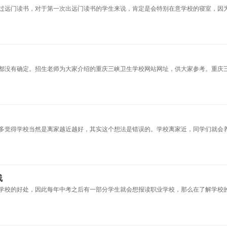
过远门读书，对于第一次出远门读书的学生来说，肯定是会特别在意学校的寝室，因
都没有确定。招生老师为大家介绍的重庆三峡卫生学校网站网址，供大家参考。重庆
多觉得学校当然是离家越近越好，其实这个想法是错误的。学校离家近，同学们就会
线
学校的好处，因此每年中考之后有一部分学生就会想报读职业学校，那么在了解学校