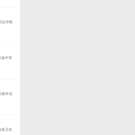
可以仔细
节县中等
的基本信
渝东卫生