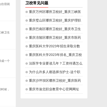
卫校常见问题
为住宿就
⊙ 重庆万州区哪所卫校好_重庆三峡医
药高等专科院校
⊙ 重庆璧山区哪所卫校好_重庆护理职
业学院
⊙ 重庆巴南区哪所卫校好_重庆市卫生
三峡卫生
技工学校
⊙ 重庆涪陵区哪所卫校好_重庆市医药
卫生学校
⊙ 重庆医科大学2023年招生录取分数
线
⊙ 重庆医科大学2023年排名_重庆卫校
养成一个
排名
⊙ 法医学专业要读几年？工资待遇怎么
样？
⊙ 为什么许多人都选择当护士-这个职
业好吗
⊙ 重庆沙坪坝区哪所卫校好_重庆医药
高等专科学校
⊙ 重庆市渝北职业教育中心官网网址
的时候，