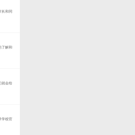
家长和同
的了解和
们就会给
录学校官