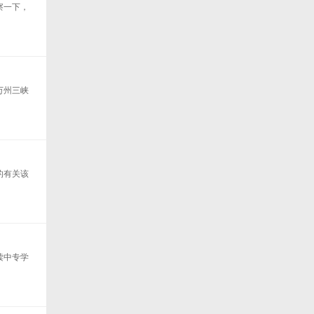
察一下，
万州三峡
的有关该
读中专学