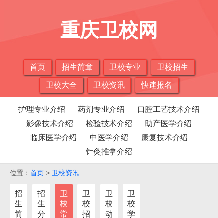
重庆卫校网
首页
招生简章
卫校专业
卫校招生
卫校大全
卫校资讯
快速报名
护理专业介绍
药剂专业介绍
口腔工艺技术介绍
影像技术介绍
检验技术介绍
助产医学介绍
临床医学介绍
中医学介绍
康复技术介绍
针灸推拿介绍
位置：
首页
>
卫校资讯
招
招
卫
卫
卫
卫
生
生
校
校
校
校
简
分
常
招
动
学