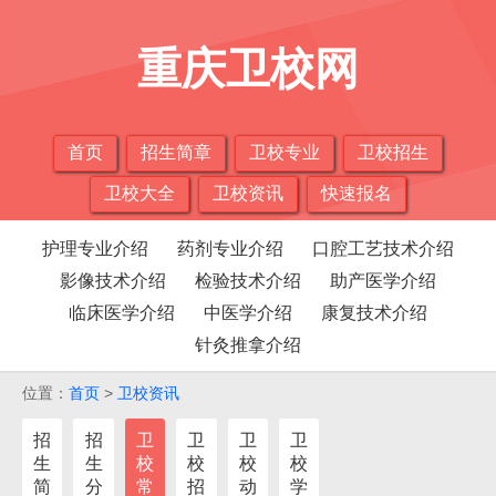
重庆卫校网
首页
招生简章
卫校专业
卫校招生
卫校大全
卫校资讯
快速报名
护理专业介绍
药剂专业介绍
口腔工艺技术介绍
影像技术介绍
检验技术介绍
助产医学介绍
临床医学介绍
中医学介绍
康复技术介绍
针灸推拿介绍
位置：
首页
>
卫校资讯
招
招
卫
卫
卫
卫
生
生
校
校
校
校
简
分
常
招
动
学