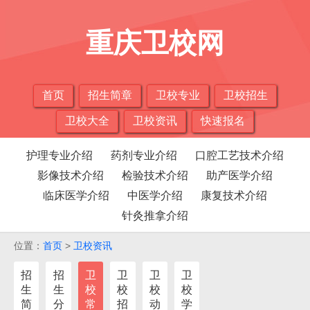
重庆卫校网
首页
招生简章
卫校专业
卫校招生
卫校大全
卫校资讯
快速报名
护理专业介绍
药剂专业介绍
口腔工艺技术介绍
影像技术介绍
检验技术介绍
助产医学介绍
临床医学介绍
中医学介绍
康复技术介绍
针灸推拿介绍
位置：
首页
>
卫校资讯
招
招
卫
卫
卫
卫
生
生
校
校
校
校
简
分
常
招
动
学