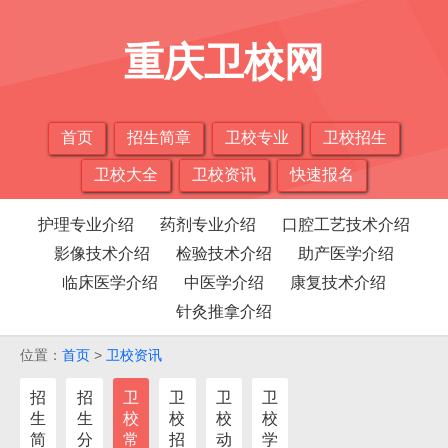
重庆卫校网
首页
招生简章
卫校专业
卫校招生
卫校大全
卫校资讯
快速报名
护理专业介绍
药剂专业介绍
口腔工艺技术介绍
影像技术介绍
检验技术介绍
助产医学介绍
临床医学介绍
中医学介绍
康复技术介绍
针灸推拿介绍
位置：
首页
>
卫校资讯
招
招
卫
卫
卫
卫
生
生
校
校
校
校
简
分
常
招
动
学