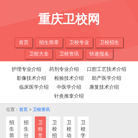
重庆卫校网
首页
招生简章
卫校专业
卫校招生
卫校大全
卫校资讯
快速报名
护理专业介绍
药剂专业介绍
口腔工艺技术介绍
影像技术介绍
检验技术介绍
助产医学介绍
临床医学介绍
中医学介绍
康复技术介绍
针灸推拿介绍
位置：
首页
>
卫校资讯
招
招
卫
卫
卫
卫
生
生
校
校
校
校
简
分
常
招
动
学