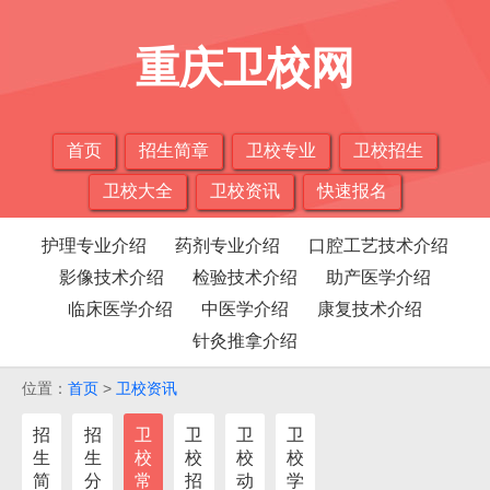
重庆卫校网
首页
招生简章
卫校专业
卫校招生
卫校大全
卫校资讯
快速报名
护理专业介绍
药剂专业介绍
口腔工艺技术介绍
影像技术介绍
检验技术介绍
助产医学介绍
临床医学介绍
中医学介绍
康复技术介绍
针灸推拿介绍
位置：
首页
>
卫校资讯
招
招
卫
卫
卫
卫
生
生
校
校
校
校
简
分
常
招
动
学