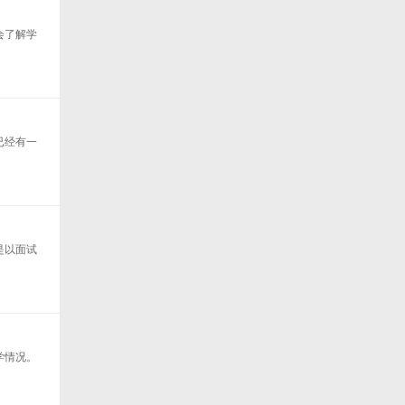
会了解学
已经有一
是以面试
学情况。