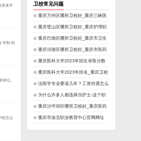
卫校常见问题
校具体开
⊙ 重庆万州区哪所卫校好_重庆三峡医
药高等专科院校
⊙ 重庆璧山区哪所卫校好_重庆护理职
业学院
⊙ 重庆巴南区哪所卫校好_重庆市卫生
学制 招
技工学校
⊙ 重庆涪陵区哪所卫校好_重庆市医药
卫生学校
⊙ 重庆医科大学2023年招生录取分数
线
⊙ 重庆医科大学2023年排名_重庆卫校
明单位。
排名
⊙ 法医学专业要读几年？工资待遇怎么
样？
⊙ 为什么许多人都选择当护士-这个职
业好吗
⊙ 重庆沙坪坝区哪所卫校好_重庆医药
高等专科学校
⊙ 重庆市渝北职业教育中心官网网址
学校怎么