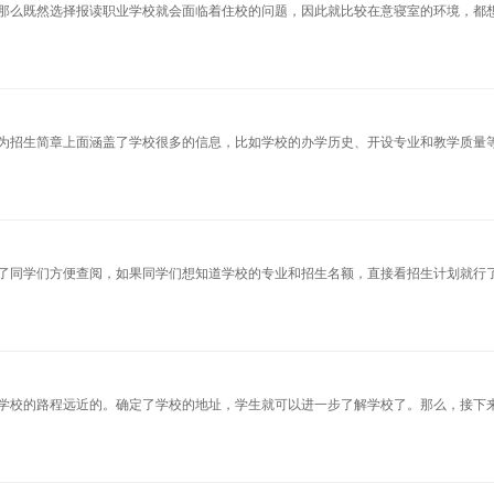
那么既然选择报读职业学校就会面临着住校的问题，因此就比较在意寝室的环境，都
为招生简章上面涵盖了学校很多的信息，比如学校的办学历史、开设专业和教学质量
了同学们方便查阅，如果同学们想知道学校的专业和招生名额，直接看招生计划就行
学校的路程远近的。确定了学校的地址，学生就可以进一步了解学校了。那么，接下