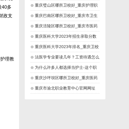
药高等专科院校
⊙ 重庆璧山区哪所卫校好_重庆护理职
40多
业学院
财政支
⊙ 重庆巴南区哪所卫校好_重庆市卫生
技工学校
⊙ 重庆涪陵区哪所卫校好_重庆市医药
卫生学校
⊙ 重庆医科大学2023年招生录取分数
线
⊙ 重庆医科大学2023年排名_重庆卫校
排名
⊙ 法医学专业要读几年？工资待遇怎么
、护理教
样？
⊙ 为什么许多人都选择当护士-这个职
业好吗
⊙ 重庆沙坪坝区哪所卫校好_重庆医药
高等专科学校
⊙ 重庆市渝北职业教育中心官网网址
。