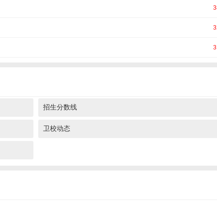
3
3
3
招生分数线
卫校动态