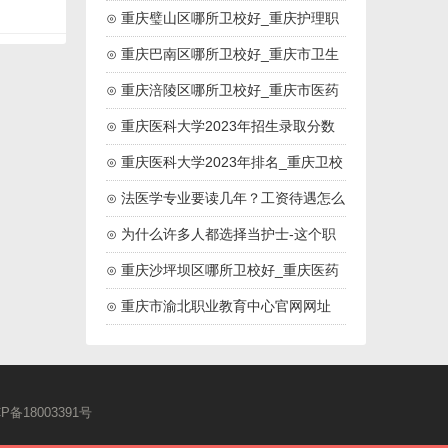
药高等专科院校
⊙ 重庆璧山区哪所卫校好_重庆护理职
业学院
⊙ 重庆巴南区哪所卫校好_重庆市卫生
技工学校
⊙ 重庆涪陵区哪所卫校好_重庆市医药
卫生学校
⊙ 重庆医科大学2023年招生录取分数
线
⊙ 重庆医科大学2023年排名_重庆卫校
排名
⊙ 法医学专业要读几年？工资待遇怎么
样？
⊙ 为什么许多人都选择当护士-这个职
业好吗
⊙ 重庆沙坪坝区哪所卫校好_重庆医药
高等专科学校
⊙ 重庆市渝北职业教育中心官网网址
CP备18003391号