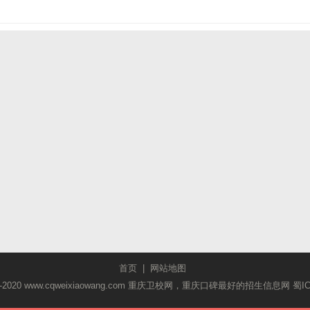
首页
|
网站地图
2018-2020 www.cqweixiaowang.com 重庆卫校网，重庆口碑最好的招生信息网
蜀I