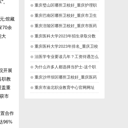
”。
药高等专科院校
⊙ 重庆璧山区哪所卫校好_重庆护理职
业学院
⊙ 重庆巴南区哪所卫校好_重庆市卫生
元;馆藏
技工学校
⊙ 重庆涪陵区哪所卫校好_重庆市医药
家70余
卫生学校
能大
⊙ 重庆医科大学2023年招生录取分数
线
⊙ 重庆医科大学2023年排名_重庆卫校
排名
⊙ 法医学专业要读几年？工资待遇怎么
样？
⊙ 为什么许多人都选择当护士-这个职
院开展
业好吗
⊙ 重庆沙坪坝区哪所卫校好_重庆医药
县职教
高等专科学校
覆盖重
⊙ 重庆市渝北职业教育中心官网网址
，获市
安置合作
96%