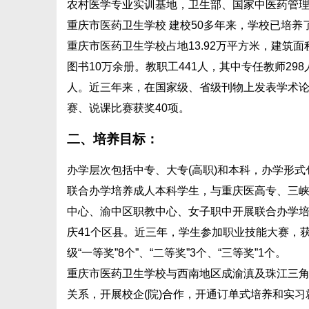
农村医学专业实训基地，卫生部、国家中医药管理
重庆市医药卫生学校 建校50多年来，学校已培养
重庆市医药卫生学校占地13.92万平方米，建筑面积1
图书10万余册。教职工441人，其中专任教师298人
人。近三年来，在国家级、省级刊物上发表学术论
赛、说课比赛获奖40项。
二、培养目标：
办学层次包括中专、大专(高职)和本科，办学形
联合办学培养成人本科学生，与重庆医高专、三峡医
中心、渝中区职教中心、女子职中开展联合办学培
庆41个区县。近三年，学生参加职业技能大赛，获国家
级“一等奖”8个”、“二等奖”3个、“三等奖”1个。
重庆市医药卫生学校与西南地区成渝滇及珠江三
关系，开展校企(院)合作，开通订单式培养和实