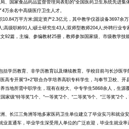
局、国家食品药品监督管理局表彰的“全国医药卫生系统先进集体
了4万余名中高级医疗卫生人才。
0.84万平方米;固定资产2.3亿元，其中教学仪器设备3697余万
;高级职称91人;硕士研究生43人;双师型教师204人;外聘行业专
文92篇，主编、参编教材25册，教师参加国家级、市级教学技
式包括学历教育、非学历教育以及继续教育。学校目前与长沙医学
高专开展“3+2”联合办学培养高职专科学生，与奉节卫校、开
养当地所需中职学生，现有在校大、中专学生5868余人，生源
级“特等奖”1个、“一等奖”2个、“二等奖”6个、“三等奖”2个
角洲、长江三角洲等地多家医药卫生单位建立了毕业实习和就业
习就业直通车，毕业学生深受用人单位的广泛欢迎，毕业生就业率达