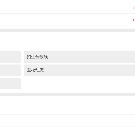
3
3
招生分数线
卫校动态