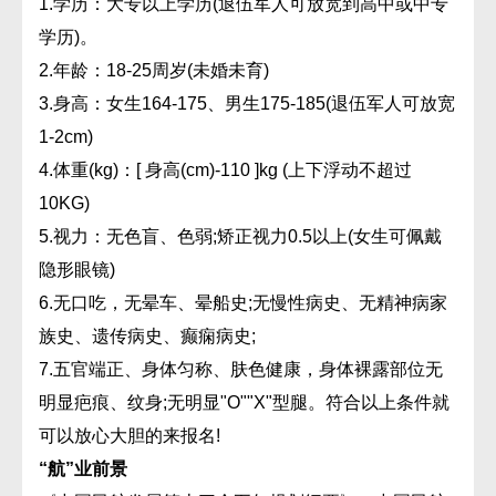
1.学历：大专以上学历(退伍军人可放宽到高中或中专
学历)。
2.年龄：18-25周岁(未婚未育)
3.身高：女生164-175、男生175-185(退伍军人可放宽
1-2cm)
4.体重(kg)：[ 身高(cm)-110 ]kg (上下浮动不超过
10KG)
5.视力：无色盲、色弱;矫正视力0.5以上(女生可佩戴
隐形眼镜)
6.无口吃，无晕车、晕船史;无慢性病史、无精神病家
族史、遗传病史、癫痫病史;
7.五官端正、身体匀称、肤色健康，身体裸露部位无
明显疤痕、纹身;无明显"O""X"型腿。符合以上条件就
可以放心大胆的来报名!
“航”业前景