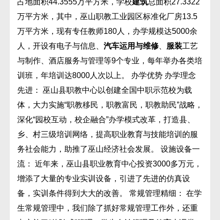
占地面积44.3555万平方米，学校
建筑
总面积27.3322
万平方米，其中，巫山职教工业园区标准化厂房13.5
万平方米，现有专任教师180人，办学规模达5000余
人，开设有电子与信息、
汽车运用与维修
、
服装
工艺
与制作、酒店服务与管理等9个专业，每年举办各类培
训班，年培训达8000人次以上。 办学优势 办学理念
先进： 巫山县职教中心以创建全国中职示范校为载
体，大力实施“职教移民，职教富民，职教助民”战略，
深化“园校互动，校企融合”办学模式改革，打造县、
乡、村三级培训网络，提高职业教育与技能培训的服
务社会能力，助推了巫山经济社会发展。 设施设备一
流： 近年来，巫山县职业教育中心投资3000多万元，
增添了大量的专业实训设备，引进了先进的仿真设
备，实训条件得到大大的改善。 常规管理精细： 在学
生常规管理中，我们除了抓好常规管理工作外，还重