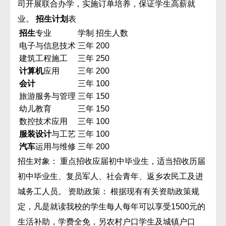
司开展联合办学，实施订单培养，保证学生高薪就
业。
招生计划
表
招生
专业
学制
招生人数
电子与信息技术
三年
200
建筑工程施工
三年
250
计算机
应用
三年
200
会计
三年
100
旅游服务与管理
三年
150
幼儿教育
三年
150
数控技术应用
三年
100
服装设计
与工艺
三年
100
汽车
运用与维修
三年
200
招生对象： 重点招收应届初中毕业生，适当招收历届
初中毕业生、复员军人、社会青年、返乡农民工及进
城务工人员。 资助政策： 根据现有有关资助政策规
定，凡是就读我校的学生每人每年可以享受1500元的
生活补助，学费全免，另农村户口学生及城镇户口