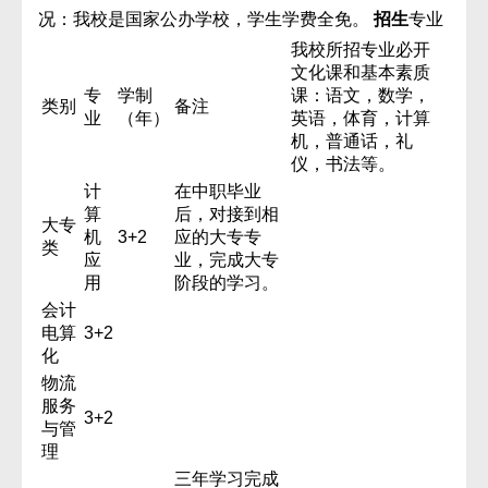
况：我校是国家公办学校，学生学费全免。
招生
专业
我校所招专业必开
文化课和基本素质
专
学制
课：语文，数学，
类别
备注
业
（年）
英语，体育，计算
机，普通话，礼
仪，书法等。
计
在中职毕业
算
后，对接到相
大专
机
3+2
应的大专专
类
应
业，完成大专
用
阶段的学习。
会计
电算
3+2
化
物流
服务
3+2
与管
理
三年学习完成