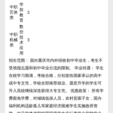
学
中职
前
艺体
3
教
类
育
数
控
中职
技
机械
3
术
类
应
用
招生范围： 面向重庆市内外招收初中毕业生，考生不
受填报志愿和初中毕业分流的限制。 毕业待遇： 学生
在校学习期满，考核合格，分别发给国家承认的高中
或中专文凭，学校全部推荐就业。愿意升学的学生可
升入高校继续深造获得大专文凭。 优惠政策： 所有学
费面免学费，对城镇低保人员，农村贫困子女，国办
福利机构适龄孤儿等家庭经济困难学生实施政府资