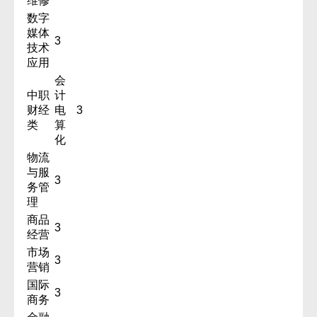
维修
数字
媒体
3
技术
应用
会
中职
计
财经
电
3
类
算
化
物流
与服
3
务管
理
商品
3
经营
市场
3
营销
国际
3
商务