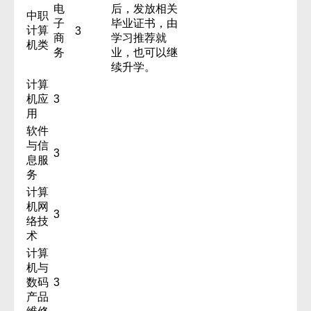
电
后，发放相关
中职
子
毕业证书，由
计算
3
商
学习推荐就
机类
务
业，也可以继
续升学。
计算
机应
3
用
软件
与信
3
息服
务
计算
机网
3
络技
术
计算
机与
数码
3
产品