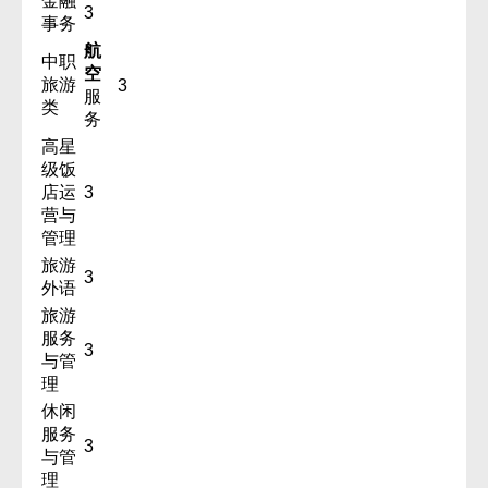
金融
3
事务
航
中职
空
旅游
3
服
类
务
高星
级饭
店运
3
营与
管理
旅游
3
外语
旅游
服务
3
与管
理
休闲
服务
3
与管
理