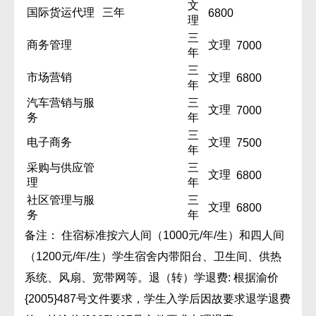
文
国际货运代理
三年
6800
理
三
商务管理
文理
7000
年
三
市场营销
文理
6800
年
汽车营销与服
三
文理
7000
务
年
三
电子商务
文理
7500
年
采购与供应管
三
文理
6800
理
年
社区管理与服
三
文理
6800
务
年
备注： 住宿标准按六人间（1000元/年/生）和四人间
（1200元/年/生）学生宿舍内带阳台、卫生间、供热
系统、风扇、宽带网等。退（转）学退费: 根据渝价
{2005}487号文件要求，学生入学后因故要求退学退费