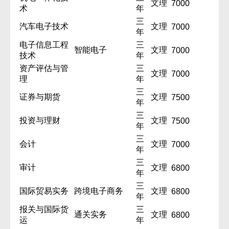
文理
7000
术
年
三
汽车电子技术
文理
7000
年
电子信息工程
三
智能电子
文理
7000
技术
年
资产评估与管
三
文理
7000
理
年
三
证券与期货
文理
7500
年
三
投资与理财
文理
7500
年
三
会计
文理
7000
年
三
审计
文理
6800
年
三
国际贸易实务
跨境电子商务
文理
6800
年
报关与国际货
三
通关实务
文理
6800
运
年