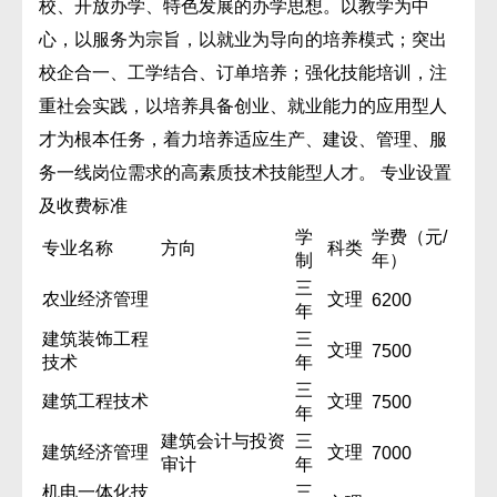
校、开放办学、特色发展的办学思想。以教学为中
心，以服务为宗旨，以就业为导向的培养模式；突出
校企合一、工学结合、订单培养；强化技能培训，注
重社会实践，以培养具备创业、就业能力的应用型人
才为根本任务，着力培养适应生产、建设、管理、服
务一线岗位需求的高素质技术技能型人才。 专业设置
及收费标准
学
学费（元/
专业名称
方向
科类
制
年）
三
农业经济管理
文理
6200
年
建筑装饰工程
三
文理
7500
技术
年
三
建筑工程技术
文理
7500
年
建筑会计与投资
三
建筑经济管理
文理
7000
审计
年
机电一体化技
三