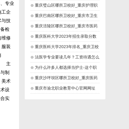
价、专业
药高等专科院校
⊙ 重庆璧山区哪所卫校好_重庆护理职
施工企
业学院
⊙ 重庆巴南区哪所卫校好_重庆市卫生
术与技
技工学校
⊙ 重庆涪陵区哪所卫校好_重庆市医药
设备检
卫生学校
⊙ 重庆医科大学2023年招生录取分数
与维修
、服装
线
⊙ 重庆医科大学2023年排名_重庆卫校
销
排名
⊙ 法医学专业要读几年？工资待遇怎么
计 主
样？
⊙ 为什么许多人都选择当护士-这个职
计与制
业好吗
⊙ 重庆沙坪坝区哪所卫校好_重庆医药
：美术
高等专科学校
⊙ 重庆市渝北职业教育中心官网网址
美术设
综合实