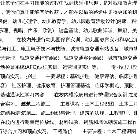
能让孩子们在学习技能的过程中找到快乐和乐趣，是对我校教育
理，使他们真正能够有所收获，才能在以后的路途中走得更加的
保健、幼儿心理学、幼儿教育学、幼儿园教育活动设计(健康、科
(乐理、视唱、声乐、欣赏)、键盘基础、幼儿歌曲弹唱、舞蹈、美
理等。 在校内外进行幼儿园保育实训、幼儿园教育实习和毕业
试与钳工、电工电子技术与技能、城市轨道交通车站设备、城市
运营管理、轨道交通行车组织、轨道交通客运组织、城市轨道交
检票系统(AFC)认识实训、运营调度实训等。 专业能力综
顶岗实习。 护理 主要课程：基础护理、健康评估、临床护理
容)、社区护理、健康教育、护理管理基础、临床学概论、预防
学基础通识性学习内容 在校内模拟病房进行护理综合实训;在
综合实习。
建筑
工程施工 主要课程：土木工程识图、土木工
筑结构;建筑施工、施工组织与管理、建筑的法规、工程监理、
在校内进行测量定位放线、材料试验、钢筋和墙体砌筑施工操
进行综合实习和顶岗实习。 工程造价 主要课程：土木工程识图