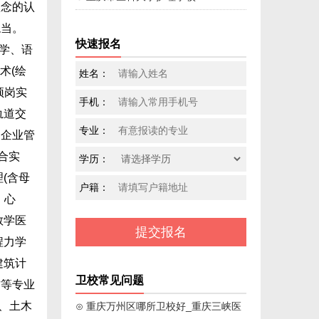
理念的认
稳当。
快速报名
学、语
术(绘
姓名：
顶岗实
手机：
轨道交
专业：
通企业管
合实
学历：
(含母
户籍：
、心
教学医
程力学
建筑计
卫校常见问题
作等专业
、土木
⊙ 重庆万州区哪所卫校好_重庆三峡医