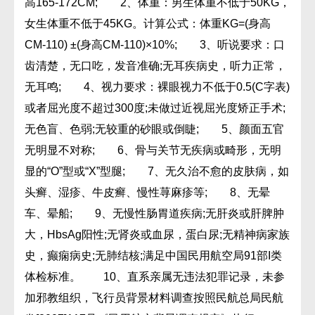
高165-172CM; 2、体重：男生体重不低于50KG，
女生体重不低于45KG。计算公式：体重KG=(身高
CM-110) ±(身高CM-110)×10%; 3、听说要求：口
齿清楚，无口吃，发音准确;无耳疾病史，听力正常，
无耳鸣; 4、视力要求：裸眼视力不低于0.5(C字表)
或者屈光度不超过300度;未做过近视屈光度矫正手术;
无色盲、色弱;无较重的砂眼或倒睫; 5、颜面五官
无明显不对称; 6、骨与关节无疾病或畸形，无明
显的“O”型或“X”型腿; 7、无久治不愈的皮肤病，如
头癣、湿疹、牛皮癣、慢性荨麻疹等; 8、无晕
车、晕船; 9、无慢性肠胃道疾病;无肝炎或肝脾肿
大，HbsAg阳性;无肾炎或血尿，蛋白尿;无精神病家族
史，癫痫病史;无肺结核;满足中国民用航空局91部I类
体检标准。 10、直系亲属无违法犯罪记录，未参
加邪教组织，飞行员背景材料调查按照民航总局民航