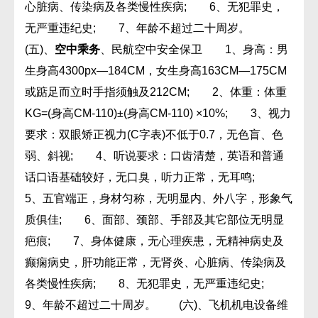
心脏病、传染病及各类慢性疾病; 6、无犯罪史，
无严重违纪史; 7、年龄不超过二十周岁。
(五)、
空中乘务
、民航空中安全保卫 1、身高：男
生身高4300px—184CM，女生身高163CM—175CM
或踮足而立时手指须触及212CM; 2、体重：体重
KG=(身高CM-110)±(身高CM-110) ×10%; 3、视力
要求：双眼矫正视力(C字表)不低于0.7，无色盲、色
弱、斜视; 4、听说要求：口齿清楚，英语和普通
话口语基础较好，无口臭，听力正常，无耳鸣;
5、五官端正，身材匀称，无明显内、外八字，形象气
质俱佳; 6、面部、颈部、手部及其它部位无明显
疤痕; 7、身体健康，无心理疾患，无精神病史及
癫痫病史，肝功能正常，无肾炎、心脏病、传染病及
各类慢性疾病; 8、无犯罪史，无严重违纪史;
9、年龄不超过二十周岁。 (六)、飞机机电设备维