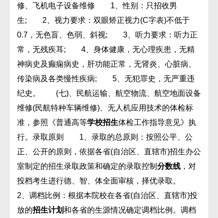
修、飞机电子设备维修 1、性别：只招收男
生; 2、视力要求：双眼矫正视力(C字表)不低于
0.7，无色盲、色弱、斜视; 3、听力要求：听力正
常，无残疾耳; 4、身体健康，无心理疾患，无精
神病史及癫痫病史，肝功能正常，无肾炎、心脏病、
传染病及各类慢性疾病; 5、无犯罪史，无严重违
纪史。 (七)、民航运输、航空物流、航空地面设备
维修(民航特种车辆维修)、无人机应用技术的体检标
准，参照《普通高等
学校
招生
体检工作指导意见》执
行。录取原则 1、录取的总原则：按照公平、公
正、公开的原则，依据各省(自治区、直辖市)招生办公
室制定的招生录取政策和确定的录取控制
分数线
，对
投档考生进行德、智、体全面审核，择优录取。
2、调档比例：根据本院校在各省(自治区、直辖市)投
放的
招生计划
和各省的生源情况确定调档比例。调档