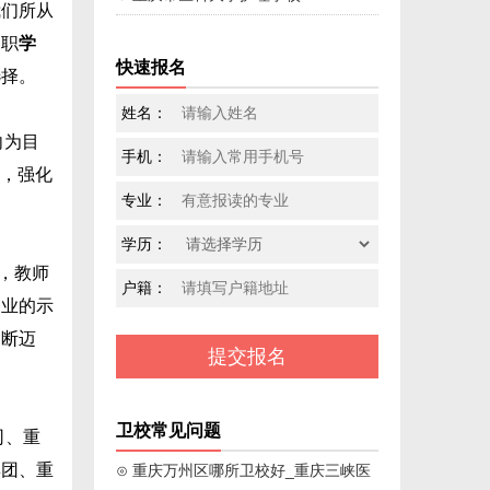
我们所从
中职
学
快速报名
选择。
姓名：
向为目
手机：
育，强化
专业：
学历：
，教师
户籍：
务业的示
不断迈
卫校常见问题
司、重
集团、重
⊙ 重庆万州区哪所卫校好_重庆三峡医