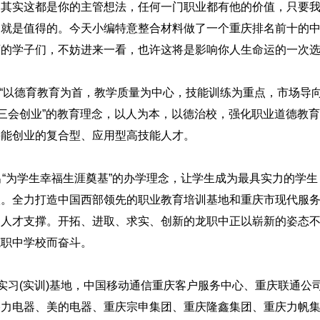
。其实这都是你的主管想法，任何一门职业都有他的价值，只要
的就是值得的。今天小编特意整合材料做了一个重庆排名前十的
师的学子们，不妨进来一看，也许这将是影响你人生命运的一次
“以德育教育为首，教学质量为中心，技能训练为重点，市场导
、三会创业”的教育理念，以人为本，以德治校，强化职业道德教
并能创业的复合型、应用型高技能人才。
为学生幸福生涯奠基”的办学理念，让学生成为最具实力的学生
校。全力打造中国西部领先的职业教育培训基地和重庆市现代服
的人才支撑。开拓、进取、求实、创新的龙职中正以崭新的姿态
范职中学校而奋斗。
习(实训)基地，中国移动通信重庆客户服务中心、重庆联通公
格力电器、美的电器、重庆宗申集团、重庆隆鑫集团、重庆力帆