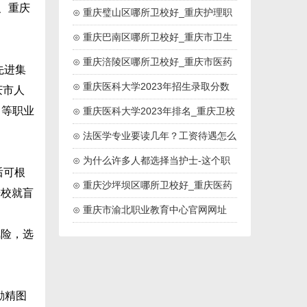
、重庆
药高等专科院校
⊙ 重庆璧山区哪所卫校好_重庆护理职
业学院
⊙ 重庆巴南区哪所卫校好_重庆市卫生
技工学校
⊙ 重庆涪陵区哪所卫校好_重庆市医药
先进集
卫生学校
⊙ 重庆医科大学2023年招生录取分数
庆市人
中等职业
线
⊙ 重庆医科大学2023年排名_重庆卫校
排名
⊙ 法医学专业要读几年？工资待遇怎么
样？
⊙ 为什么许多人都选择当护士-这个职
后可根
业好吗
⊙ 重庆沙坪坝区哪所卫校好_重庆医药
进校就盲
高等专科学校
⊙ 重庆市渝北职业教育中心官网网址
险，选
励精图