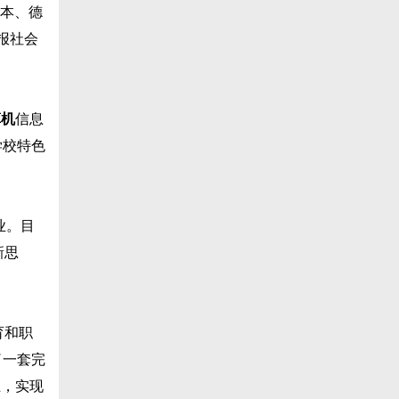
为本、德
报社会
算机
信息
学校特色
业。目
新思
育和职
了一套完
上，实现