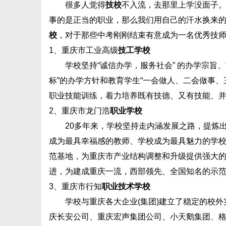
很多人觉得
技校
不入流，去那里上学没面子
事的是正当的职业，那么我们用自己的汗水换来
校
，对于那些中考刚刚结束有意成为一名优秀技
1、重庆市工业高级
技工学校
学校坚持“诚信办学，服务社会” 的办学宗旨、
标”的办学方针和教育学生“一会做人、二会做事
职业技能训练，着力培养既有技德、又有技能、
2、重庆市龙门浩
职业学校
20多年来，学校坚持走内涵发展之路，提炼出“
成为最具幸福感的教师、学校成为最具魅力的学
范基地，为重庆市产业结构调整和升级提供强大
进，为建成重庆一流，西部领先、全国知名的示
3、重庆市行知
职业技术学校
学校与重庆各大企业(集团)建立了稳定的校外实
庆长安公司、重庆宏声集团公司、小天鹅集团、