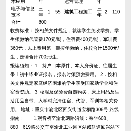
术应用
年
运营管理
年
电子与信息
三
三
建筑
工程施工
1
55
2
110
技术
年
年
合计
800
收费标准： 按相关文件规定，就读学生免收学费。学
生须缴纳代管费170元/期，住宿费400元/期，军训费
360元，以上费用第一期按年缴纳，住校合计1500元/
生，走读合计700元/生。
报读须知： 1．持户口本原件、本人身份证、往届生
带上初中毕业证报名，报名时须预缴费用。 2．按相
关文件规定家庭经济困难的学生享受国家助学金和住
宿费资助。 3. 校服及保险费自愿购买，床上用品及生
活用品自带。入学时完清住宿、代管、军训等相关费
用。 地址：重庆市渝北区回兴街道宝桐路308号 路线
指南： 1.观音桥至渝北两路沿线：乘坐608、
880、619路公交车至渝北工业园区站或轨道回兴站下