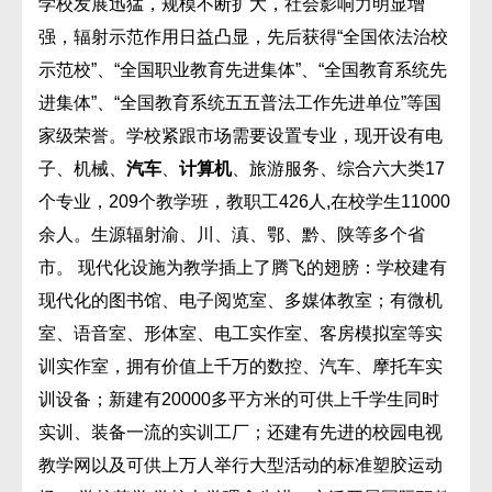
学校发展迅猛，规模不断扩大，社会影响力明显增
强，辐射示范作用日益凸显，先后获得“全国依法治校
示范校”、“全国职业教育先进集体”、“全国教育系统先
进集体”、“全国教育系统五五普法工作先进单位”等国
家级荣誉。学校紧跟市场需要设置专业，现开设有电
子、机械、
汽车
、
计算机
、旅游服务、综合六大类17
个专业，209个教学班，教职工426人,在校学生11000
余人。生源辐射渝、川、滇、鄂、黔、陕等多个省
市。 现代化设施为教学插上了腾飞的翅膀：学校建有
现代化的图书馆、电子阅览室、多媒体教室；有微机
室、语音室、形体室、电工实作室、客房模拟室等实
训实作室，拥有价值上千万的数控、汽车、摩托车实
训设备；新建有20000多平方米的可供上千学生同时
实训、装备一流的实训工厂；还建有先进的校园电视
教学网以及可供上万人举行大型活动的标准塑胶运动