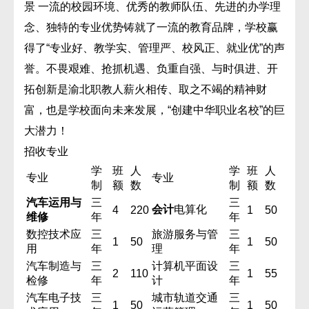
景 一流的校园环境、优秀的教师队伍、先进的办学理
念、独特的专业优势铸就了一流的教育品牌，学校赢
得了“专业好、教学实、管理严、校风正、就业优”的声
誉。不畏艰难、抢抓机遇、负重自强、与时俱进、开
拓创新是渝北职教人薪火相传、取之不竭的精神财
富，也是学校面向未来发展，“创建中华职业名校”的巨
大潜力！
招收专业
学
班
人
学
班
人
专业
专业
制
额
数
制
额
数
汽车运用与
三
三
会计
电算化
4
220
1
50
维修
年
年
数控技术应
三
旅游服务与管
三
1
50
1
50
用
年
理
年
汽车制造与
三
计算机平面设
三
2
110
1
55
检修
年
计
年
汽车电子技
三
城市轨道交通
三
1
50
1
50