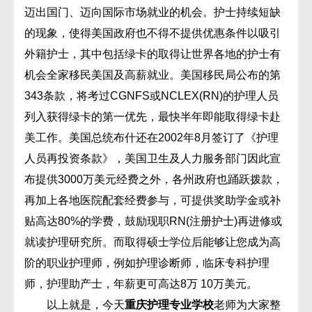
迈出国门、迈向国际市场就业的机会。护士持续短缺
的现象，使得美国政府也不得不提供优惠条件以吸引
外籍护士，其中包括绿卡的取得让世界各地的护士有
机会全家移民美国及高薪就业。美国移民局公布的第
343条款，将考过CGNFS或NCLEX(RN)的护理人员
列入获得绿卡的第一优先，最快半年即能取得绿卡赴
美工作。美国总统布什还在2002年8月签订了《护理
人员再投资条款》，美国卫生及人力服务部门因此宣
布提供3000万美元经费之外，各州政府也踊跃拨款，
再加上各地医院配套经费参与，可提供奖助学金或补
贴高达80%的学费，鼓励现职RN(注册护士)再进修或
就读护理研究所。而取得硕士学位后能够让您成为高
阶的职业护理师，例如护理诊断师，临床专科护理
师，护理助产士，年薪更可高达8万 10万美元。
以上就是，今天
重庆护理专业学校
老师为大家整