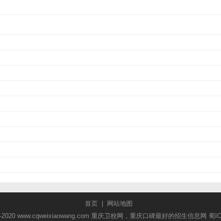
首页
|
网站地图
2018-2020 www.cqweixiaowang.com 重庆卫校网，重庆口碑最好的招生信息网
蜀I