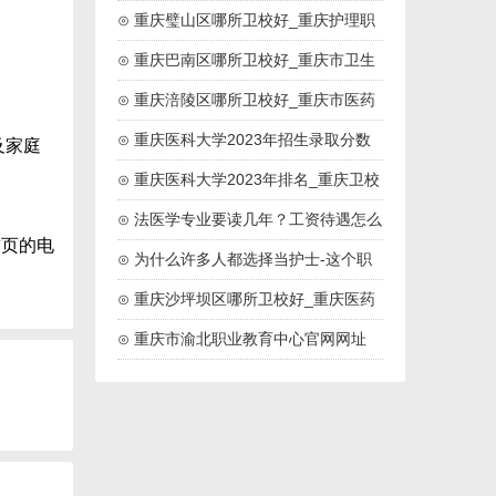
药高等专科院校
⊙ 重庆璧山区哪所卫校好_重庆护理职
业学院
⊙ 重庆巴南区哪所卫校好_重庆市卫生
技工学校
⊙ 重庆涪陵区哪所卫校好_重庆市医药
卫生学校
⊙ 重庆医科大学2023年招生录取分数
及家庭
线
⊙ 重庆医科大学2023年排名_重庆卫校
排名
⊙ 法医学专业要读几年？工资待遇怎么
页的电
样？
⊙ 为什么许多人都选择当护士-这个职
业好吗
⊙ 重庆沙坪坝区哪所卫校好_重庆医药
高等专科学校
⊙ 重庆市渝北职业教育中心官网网址