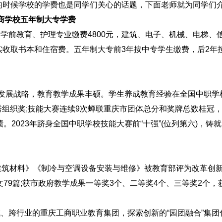
的时候学校的学费也是同学们关心的话题，下面老师就为同学们
商学校五年制大专学费
学前教育、护理专业缴费4800元，建筑、电子、机械、电梯、
实收取书本和住宿费。五年制大专前3年按中专学生缴费，后2年
牌发展战略，教育教学成果丰硕。学生养成教育经验在全国中职学
秀组织奖;技能大赛连续9次蝉联重庆市团体总分和奖牌总数桂冠
绩。2023年跻身全国中职学校技能大赛前“十强”(位列第六)，铸
建筑材料》《制冷与空调设备安装与维修》被教育部评为改革创
文79篇;获市政府教学成果一等奖3个、二等奖4个、三等奖2个，
、跨行业的重庆工商职业教育集团，探索创新的“园团融合”集团