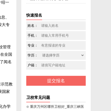
介绍一
快速报名
信息、
按大专
姓名：
手机：
专业：
校管理
，在全国
学历：
就了闻名
户籍：
新示范教
获国家
卫校常见问题
化办学
⊙ 重庆万州区哪所卫校好_重庆三峡医