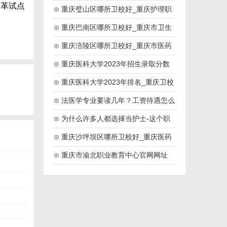
改革试点
药高等专科院校
⊙ 重庆璧山区哪所卫校好_重庆护理职
业学院
⊙ 重庆巴南区哪所卫校好_重庆市卫生
技工学校
⊙ 重庆涪陵区哪所卫校好_重庆市医药
卫生学校
⊙ 重庆医科大学2023年招生录取分数
线
⊙ 重庆医科大学2023年排名_重庆卫校
排名
⊙ 法医学专业要读几年？工资待遇怎么
样？
⊙ 为什么许多人都选择当护士-这个职
业好吗
⊙ 重庆沙坪坝区哪所卫校好_重庆医药
高等专科学校
⊙ 重庆市渝北职业教育中心官网网址