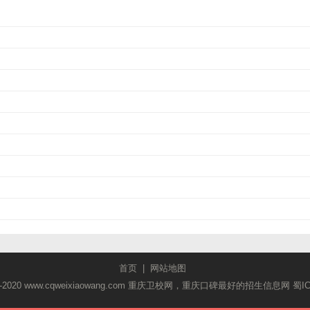
首页
|
网站地图
2018-2020 www.cqweixiaowang.com 重庆卫校网，重庆口碑最好的招生信息网
蜀I