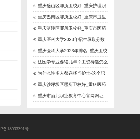
药高等专科院校
⊙ 重庆璧山区哪所卫校好_重庆护理职
业学院
⊙ 重庆巴南区哪所卫校好_重庆市卫生
技工学校
⊙ 重庆涪陵区哪所卫校好_重庆市医药
卫生学校
⊙ 重庆医科大学2023年招生录取分数
线
⊙ 重庆医科大学2023年排名_重庆卫校
排名
⊙ 法医学专业要读几年？工资待遇怎么
样？
⊙ 为什么许多人都选择当护士-这个职
业好吗
⊙ 重庆沙坪坝区哪所卫校好_重庆医药
高等专科学校
⊙ 重庆市渝北职业教育中心官网网址
CP备18003391号