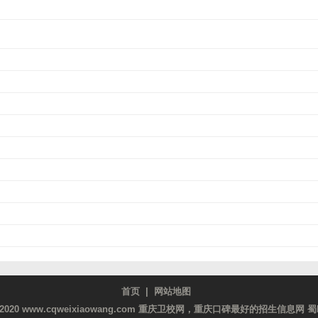
首页
|
网站地图
018-2020 www.cqweixiaowang.com 重庆卫校网，重庆口碑最好的招生信息网
蜀