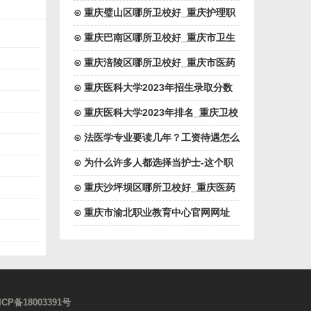
药高等专科院校
⊙ 重庆璧山区哪所卫校好_重庆护理职
业学院
⊙ 重庆巴南区哪所卫校好_重庆市卫生
技工学校
⊙ 重庆涪陵区哪所卫校好_重庆市医药
卫生学校
⊙ 重庆医科大学2023年招生录取分数
线
⊙ 重庆医科大学2023年排名_重庆卫校
排名
⊙ 法医学专业要读几年？工资待遇怎么
样？
⊙ 为什么许多人都选择当护士-这个职
业好吗
⊙ 重庆沙坪坝区哪所卫校好_重庆医药
高等专科学校
⊙ 重庆市渝北职业教育中心官网网址
ICP备18003391号