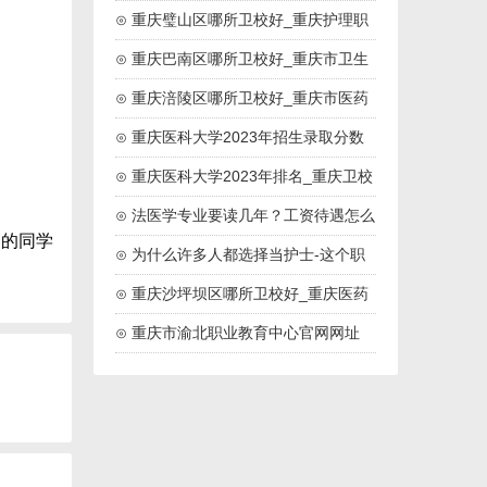
药高等专科院校
⊙ 重庆璧山区哪所卫校好_重庆护理职
业学院
⊙ 重庆巴南区哪所卫校好_重庆市卫生
技工学校
⊙ 重庆涪陵区哪所卫校好_重庆市医药
卫生学校
⊙ 重庆医科大学2023年招生录取分数
线
⊙ 重庆医科大学2023年排名_重庆卫校
排名
⊙ 法医学专业要读几年？工资待遇怎么
彻的同学
样？
⊙ 为什么许多人都选择当护士-这个职
业好吗
⊙ 重庆沙坪坝区哪所卫校好_重庆医药
高等专科学校
⊙ 重庆市渝北职业教育中心官网网址