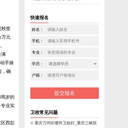
快速报名
院校签
姓名：
余万元
手机：
强。
专业：
会满
有动手操
学历：
统，确
户籍：
8周岁的
分专业实
卫校常见问题
坡区西彭
⊙ 重庆万州区哪所卫校好_重庆三峡医