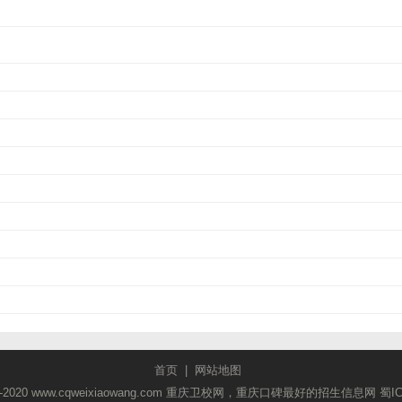
首页
|
网站地图
2018-2020 www.cqweixiaowang.com 重庆卫校网，重庆口碑最好的招生信息网
蜀I